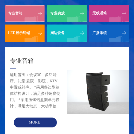
专业音箱
专业功放
无线话筒
LED显示终端
周边设备
广播系统
专业音箱
适用范围：会议室、多功能
厅、礼堂 剧院、影院，KTV
中置或补声。 *采用多边型箱
体结构设计，满足多种角度使
用。 *采用压铸铝盆架单元设
计，满足大动态，大功率使...
MORE+